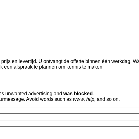
prijs en levertijd. U ontvangt de offerte binnen één werkdag. Wa
lijk een afspraak te plannen om kennis te maken.
ins unwanted advertising and
was blocked
.
 yourmessage. Avoid words such as
www, http,
and so on.